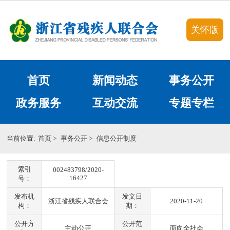
关怀版
首页
新闻动态
事务公开
政务服务
互动交流
专题专栏
当前位置:
首页
>
事务公开
>
信息公开制度
索引
002483798/2020-
16427
号：
发布机
发文日
浙江省残疾人联合会
2020-11-20
构：
期：
公开方
公开范
主动公开
面向全社会