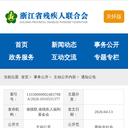
关怀版
首页
新闻动态
事务公开
政务服务
互动交流
专题专栏
当前位置:
首页
>
事务公开
>
主动公开内容
>
通知公告
索引
主题分
13330000002483798
A/2026-1010531377
号：
类：
发布机
省残联,省残疾人福利
发文日
2026-04-13
构：
基金会
期：
公开方
公开范
主动公开
面向全社会