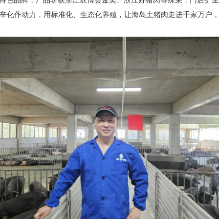
”特色品牌，产品斩获浙江农博会金奖、浙江好猪肉等殊荣，门店扩至
辛化作动力，用标准化、生态化养殖，让海岛土猪肉走进千家万户，