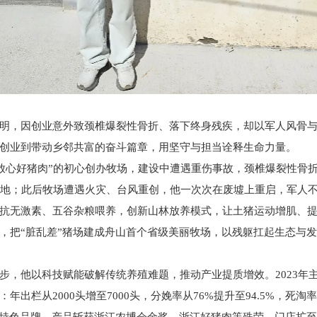
明，因创业意外致颈椎爆裂性骨折、落下终身残疾，却以军人风骨
人创业到带动乡邻共富的奋斗篇章，用坚守与担当诠释生命力量。
吃上放心好猪肉”的初心创办牧场，建设中遭遇重伤事故，颈椎爆裂性骨
工地；此后牧场遭遇火灾、台风重创，他一次次在废墟上重启，军人
抗无激素、五谷杂粮喂养，创新山林放养模式，让土猪运动增肌、
，把“脏乱差”猪场建成舟山首个省级美丽牧场，以残躯扛起生态与
步，他以科技赋能破解传统养殖难题，推动产业提质增效。2023年
出栏从2000头增至7000头，分娩率从76%提升至94.5%，死淘