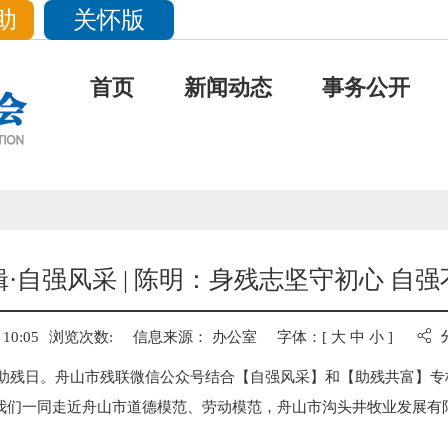
助
关怀版
首页
新闻动态
事务公开
·自强风采 | 陈明：身残志坚守初心 自
10:05
浏览次数:
信息来源： 办公室
字体：[
大
中
小
]
个全国助残日。舟山市残联微信公众号结合【自强风采】和【助残共富】
，让我们一同走近舟山市道德模范、劳动模范，舟山市沟头井牧业发展