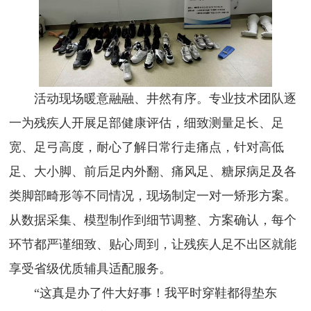
活动现场暖意融融、井然有序。专业技术团队逐
一为残疾人开展足部健康评估，细致测量足长、足
宽、足弓高度，耐心了解日常行走痛点，针对高低
足、大小脚、前后足内外翻、痛风足、糖尿病足及各
类脚部畸形等不同情况，现场制定一对一矫形方案。
从数据采集、模型制作到细节调整、方案确认，每个
环节都严谨细致、贴心周到，让残疾人足不出区就能
享受省级优质辅具适配服务。
“这真是办了件大好事！我平时穿鞋都得垫东