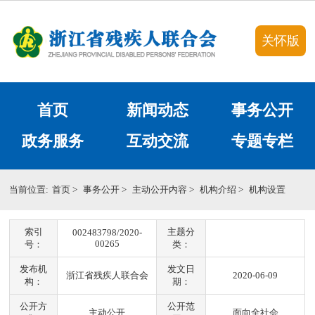
关怀版
首页
新闻动态
事务公开
政务服务
互动交流
专题专栏
当前位置:
首页
>
事务公开
>
主动公开内容
>
机构介绍
>
机构设置
索引
主题分
002483798/2020-
00265
号：
类：
发布机
发文日
浙江省残疾人联合会
2020-06-09
构：
期：
公开方
公开范
主动公开
面向全社会